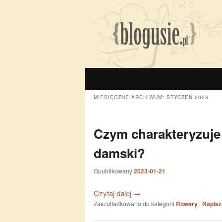
MIESIĘCZNE ARCHIWUM:
STYCZEŃ 2023
Czym charakteryzuje
damski?
Opublikowany
2023-01-21
Czytaj dalej
→
Zaszufladkowano do kategorii
Rowery
|
Napisz