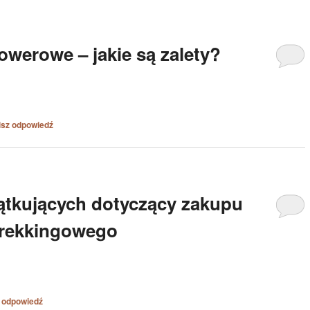
werowe – jakie są zalety?
isz odpowiedź
ątkujących dotyczący zakupu
trekkingowego
 odpowiedź